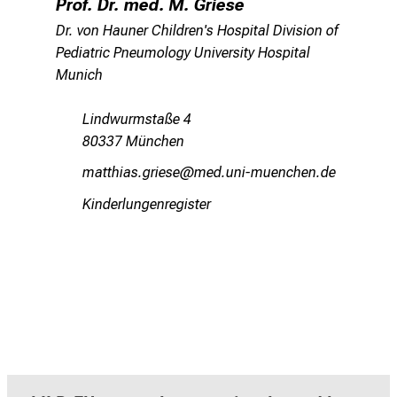
Prof. Dr. med. M. Griese
Dr. von Hauner Children's Hospital Division of
Pediatric Pneumology University Hospital
Munich
Lindwurmstaße 4
80337 München
vgbbzlgcsxp;lici
vimsfulrvf;iuyziuemYi
Kinderlungenregister