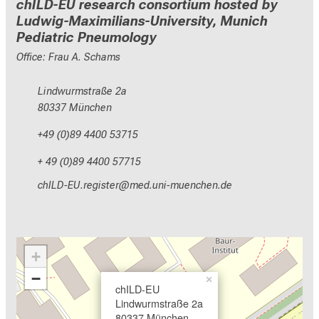
chILD-EU research consortium hosted by
Ludwig-Maximilians-University, Munich
Pediatric Pneumology
Office: Frau A. Schams
Lindwurmstraße 2a
80337 München
+49 (0)89 4400 53715
+ 49 (0)89 4400 57715
y,zEVM_,NCspixlcbip
vim ful+vfiuyziu mi
+
−
×
chILD-EU
Lindwurmstraße 2a
80337 München